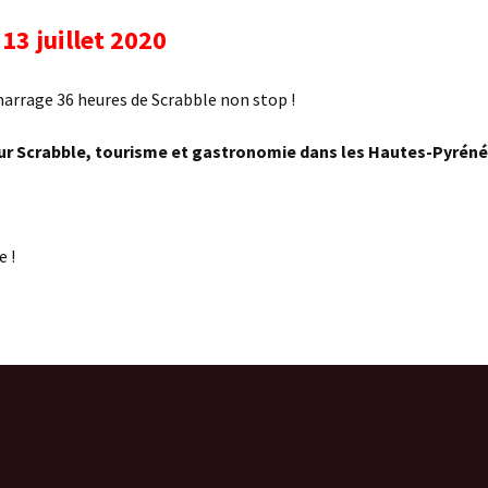
scrits 2014
Résultats 2015
Photos 2015
 13 juillet 2020
Résultats 2014
arrage 36 heures de Scrabble non stop !
ur Scrabble, tourisme et gastronomie dans les Hautes-Pyré
e !