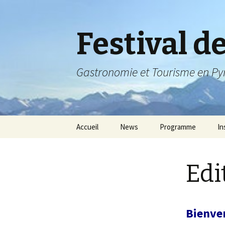
Festival d
Gastronomie et Tourisme en Py
Aller
Accueil
News
Programme
In
au
contenu
Programme 2020
In
Edi
Programme 2019
In
Programme 2018
In
Bienven
In