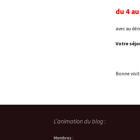
In
du 4 au
avec au dém
Votre séjo
Bonne visit
L’animation du blog :
Membres :