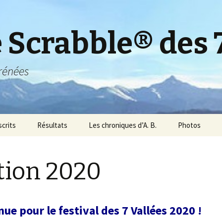
e Scrabble® des 
rénées
scrits
Résultats
Les chroniques d’A. B.
Photos
scrits 2018
Résultats 2019
Photos 2019
tion 2020
scrits 2017
Résultats 2018
Photos 2018
scrits 2016
Résultats 2017
Photos 2017
ue pour le festival des 7 Vallées 2020 !
scrits 2015
Résultats 2016
Photos 2016