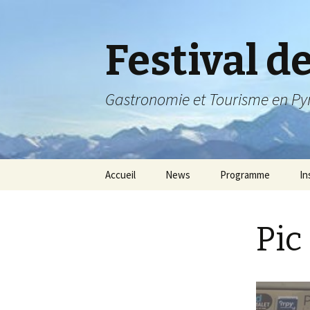
Festival d
Gastronomie et Tourisme en Py
Aller
Accueil
News
Programme
In
au
contenu
Programme 2020
In
Pic
Programme 2019
In
Programme 2018
In
In