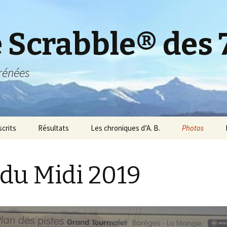
e Scrabble® des 
rénées
scrits
Résultats
Les chroniques d’A. B.
Photos
scrits 2018
Résultats 2019
Photos 2019
 du Midi 2019
scrits 2017
Résultats 2018
Photos 2018
scrits 2016
Résultats 2017
Photos 2017
scrits 2015
Résultats 2016
Photos 2016